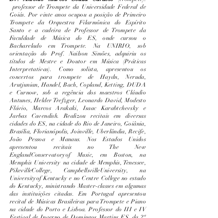
professor de Trompete da Universidade Federal de
Goiás. Por vinte anos ocupou a posição de Primeiro
Trompete da Orquestra Filarmônica do Espírito
Santo e a cadeira de Professor de Trompete da
Faculdade de Música do ES, onde cursou o
Bacharelado em Trompete. Na UNIRIO, sob
orientação do Prof. Nailson Simões, adquiriu os
títulos de Mestre e Doutor em Música (Práticas
Interpretativas). Como solista, apresentou os
concertos para trompete de Haydn, Neruda,
Arutjunian, Handel, Bach, Copland, Ketting, DUDA
e Curnow, sob a regência dos maestros Cláudio
Antunes, Helder Trefzger, Leonardo David, Modesto
Flávio, Marcos Arakaki, Isaac Karabtchevsky e
Jarbas Cavendish. Realizou recitais em diversas
cidades do ES, na cidade do Rio de Janeiro, Goiânia,
Brasília, Florianópolis, Joinville, Uberlândia, Recife,
João Pessoa e Manaus. Nos Estados Unidos
apresentou recitais no The New
EnglandConservatoryof Music, em Boston, na
Memphis University na cidade de Memphis, Tenessee,
PikevilleCollege, CampbellsvilleUniversity, na
Universityof Kentucky e no Centre College no estado
do Kentucky, ministrando Master-classes em algumas
das instituições citadas. Em Portugal apresentou
recital de Músicas Brasileiras para Trompete e Piano
na cidade do Porto e Lisboa. Professor do III e IV
Festival de Inverno de Domingos Martins ES, da 2ª