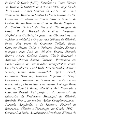
Federal de Goiás (UFG). Estudou no Curso Técnico
em Música do Instituto de Artes da UFG, hoje Escola
de Música e Artes Cênicas da UFG e no Curso
Técnico em Música do Centro Cultural Gustav Ritter.
Como músico atuou na Banda Marcial Mônica de
Castro, Banda Marcial de Goiânia, Banda Sinfônica
do Centro Federal de Educação Tecnológica de
Goiás, Banda Musical de Goiânia, Orquestra
Sinfônica de Goiânia, Orquestra de Câmara Goyazes
(músico convidado) e Orquestra Sinfônica de Ribeirão
Preto. Fez parte do Quinteto Goiânia Brass,
Quinteto Metais Goiás e Quinteto Shofar. Estudou
trompete com José de Oliveira Bruno, Marcelo
Eterno Alves, Gedeão Lopes, Clóvis Beltrami e
Antonio Marcos Souza Cardoso. Participou em
master-classes de renomados trompetistas como:
Charles Schlueter, Fred Mills, Steven Trinkle, Nailson
Simões, Heinz Karl Schwebel, Ayrton Benck,
Fernando Dissenha, Gilberto Siqueira e Sérgio
Cascapeira. Também participou de master-classes
promovidas pelos quintetos de metais: Chicago Brass
Quintet, Spanish Brass, Meridian Art Ensemble e
Quinteto Brassil. Foi professor da Secretaria de
Educação da Prefeitura Municipal de Ribeirão
Ribeirão Preto, no projeto Ações Complementares -
Jornada Ampliada, e do Instituto Federal de
Educação, Ciência e Tecnologia de Goiás (IFG) -
Campus Luziânia. Atualmente é Professor Efetivo do