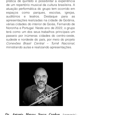
prática de quinteto e possibilitar a experiência
de um repertório musical da cultura brasileira. A
atuação performática do grupo tem ocorrido em
espaços como parques, escolas, igrejas,
auditórios e teatros. Destaque para as
apresentações realizadas na cidade de Goiânia,
várias cidades do interior de Goiás, Fernando de
Noronha e Portugal. Neste ano de 2022, o grupo
terá como um dos seus trabalhos principais um
passeio por inúmeras cidades do centro-oeste,
sudeste e nordeste do país, por meio do projeto
Conexões Brasil Central – Turnê Nacional
,
ministrando aulas e realizando apresentações.
Dr. Antonio Marcos Souza Cardoso
(trompete):