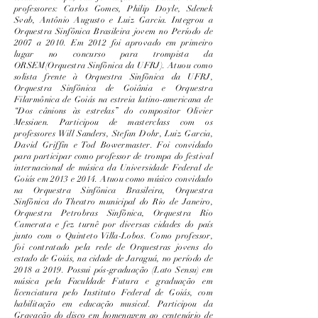
professores: Carlos Gomes, Philip Doyle, Sdenek
Svab, Antônio Augusto e Luiz Garcia. Integrou a
Orquestra Sinfônica Brasileira jovem no Período de
2007 a 2010. Em 2012 foi aprovado em primeiro
lugar no concurso para trompista da
ORSEM(Orquestra Sinfônica da UFRJ). Atuou como
solista frente à Orquestra Sinfônica da UFRJ,
Orquestra Sinfônica de Goiânia e Orquestra
Filarmônica de Goiás na estreia latino-americana de
“Dos cânions às estrelas” do compositor Olivier
Messiaen. Participou de masterclass com os
professores Will Sanders, Stefan Dohr, Luiz Garcia,
David Griffin e Tod Bowermaster. Foi convidado
para participar como professor de trompa do festival
internacional de música da Universidade Federal de
Goiás em 2013 e 2014. Atuou como músico convidado
na Orquestra Sinfônica Brasileira, Orquestra
Sinfônica do Theatro municipal do Rio de Janeiro,
Orquestra Petrobras Sinfônica, Orquestra Rio
Camerata e fez turnê por diversas cidades do país
junto com o Quinteto Villa-Lobos. Como professor,
foi contratado pela rede de Orquestras jovens do
estado de Goiás, na cidade de Jaraguá, no período de
2018 a 2019. Possui pós-graduação (Lato Sensu) em
música pela Faculdade Futura e graduação em
licenciatura pelo Instituto Federal de Goiás, com
habilitação em educação musical. Participou da
Gravação do disco em homenagem ao centenário de