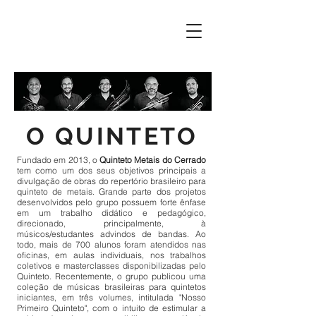
O QUINTETO
Fundado em 2013, o
Quinteto Metais do Cerrado
tem como um dos seus objetivos principais a
divulgação de obras do repertório brasileiro para
quinteto de metais. Grande parte dos projetos
desenvolvidos pelo grupo possuem forte ênfase
em um trabalho didático e pedagógico,
direcionado, principalmente, à
músicos/estudantes advindos de bandas. Ao
todo, mais de 700 alunos foram atendidos nas
oficinas, em aulas individuais, nos trabalhos
coletivos e masterclasses disponibilizadas pelo
Quinteto. Recentemente, o grupo publicou uma
coleção de músicas brasileiras para quintetos
iniciantes, em três volumes, intitulada "Nosso
Primeiro Quinteto", com o intuito de estimular a