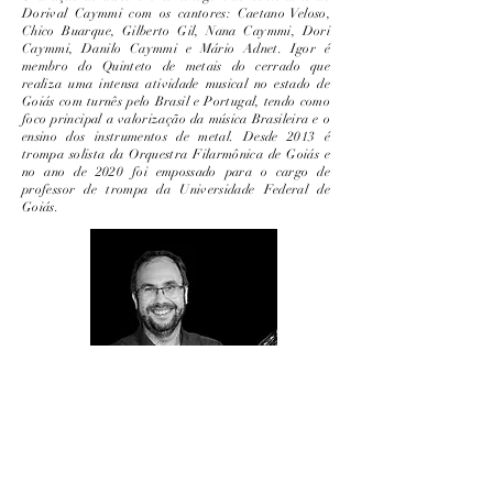
Dorival Caymmi com os cantores: Caetano Veloso,
Chico Buarque, Gilberto Gil, Nana Caymmi, Dori
Caymmi, Danilo Caymmi e Mário Adnet. Igor é
membro do Quinteto de metais do cerrado que
realiza uma intensa atividade musical no estado de
Goiás com turnês pelo Brasil e Portugal, tendo como
foco principal a valorização da música Brasileira e o
ensino dos instrumentos de metal. Desde 2013 é
trompa solista da Orquestra Filarmônica de Goiás e
no ano de 2020 foi empossado para o cargo de
professor de trompa da Universidade Federal de
Goiás.
Dr. Marcos Botelho
(trombone):
Bacharel e Mestre em
Música UFRJ e Doutor em Música pela UFBA. É
professor de trombone e música de câmara na
Universidade Federal de Goiás, onde também é